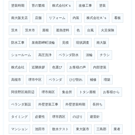
塗装時期
苔の繁殖
株式会社K’ｓ
改修工事
塗装
南大阪支店
店舗
リフォーム
内装
株式会社Ｋ’ｓ
看板
茨木
茨木市
屋根
遮熱塗料
色
台風
火災保険
防水工事
泉南郡岬町淡輪
見積
現状調査
南大阪
ショールーム
高圧洗浄
ベランダ防水
淡輪
チラシ
株式会社
近隣挨拶
色選び
お客様の声
内部塗装
高槻市
堺市中区
ベランダ
ひび割れ
補修
増築
阿倍野区南田辺
堺市南区
集会所
トタン屋根
お客様から
ベランダ新設
外壁塗装工事
外壁塗装時期
長持ち
タイミング
必要性
堺市西区
のぼり
避雷針
マンション
池田市
散水テスト
東大阪市
三島郡
業者