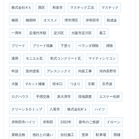
株式会社Ｋ’s
西区
和泉市
マスチック工法
マスチック
梅雨
梅雨時
オススメ
堺市堺区
岸和田市
助成金
一周年
足場代半額
淀川区
大阪市淀川区
着工
ブリード
ブリード現象
下塗り
ベランダ掃除
掃除
適用
モニエル瓦
乾式コンクリート瓦
マイティシリコン
申請
室内塗装
アレスシックイ
内装工事
河内長野市
大阪
Vカット補修
排水口
つまり
京都
京丹波
ログハウス
手摺交換
泉大津市
現地調査
エスケー化研
クリーンＳＤトップ
八尾市
株式会社K’ｓ
ハイツ
岸和田市ハイツ
岸和田
2022年
新年のご挨拶
ドローン
屋根点検
他社との違い
自社施工
塗床
駐車場
雨樋