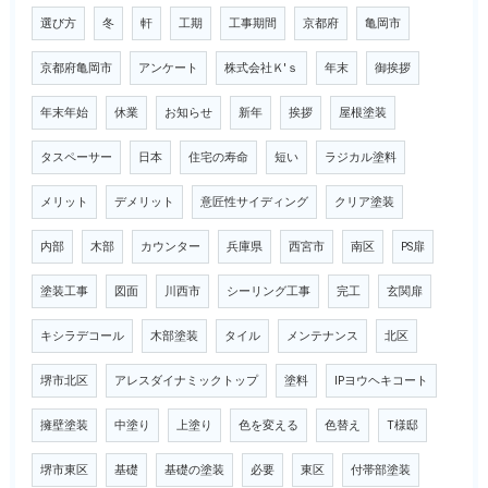
選び方
冬
軒
工期
工事期間
京都府
亀岡市
京都府亀岡市
アンケート
株式会社Ｋ'ｓ
年末
御挨拶
年末年始
休業
お知らせ
新年
挨拶
屋根塗装
タスペーサー
日本
住宅の寿命
短い
ラジカル塗料
メリット
デメリット
意匠性サイディング
クリア塗装
内部
木部
カウンター
兵庫県
西宮市
南区
PS扉
塗装工事
図面
川西市
シーリング工事
完工
玄関扉
キシラデコール
木部塗装
タイル
メンテナンス
北区
堺市北区
アレスダイナミックトップ
塗料
IPヨウヘキコート
擁壁塗装
中塗り
上塗り
色を変える
色替え
T様邸
堺市東区
基礎
基礎の塗装
必要
東区
付帯部塗装